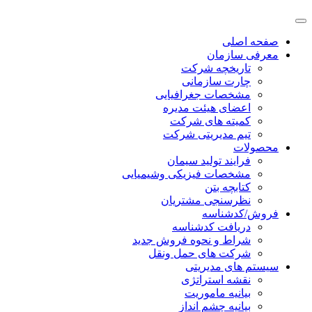
صفحه اصلی
معرفی سازمان
تاریخچه شرکت
چارت سازمانی
مشخصات جغرافیایی
اعضای هیئت مدیره
کمیته های شرکت
تیم مدیریتی شرکت
محصولات
فرایند تولید سیمان
مشخصات فیزیکی وشیمیایی
کتابچه بتن
نظرسنجی مشتریان
فروش/کدشناسه
دریافت کدشناسه
شراط و نحوه فروش جدید
شرکت های حمل ونقل
سیستم های مدیریتی
نقشه استراتژی
بیانیه ماموریت
بیانیه چشم انداز