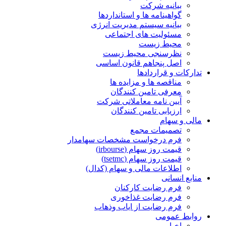
بیانیه شرکت
گواهینامه ها و استانداردها
بیانیه سیستم مدیریت انرژی
مسئولیت های اجتماعی
محیط زیست
نظرسنجی محیط زیست
اصل پنجاهم قانون اساسی
تدارکات و قراردادها
مناقصه ها و مزایده ها
معرفی تامین کنندگان
آیین نامه معاملاتی شرکت
ارزیابی تامین کنندگان
مالی و سهام
تصمیمات مجمع
فرم درخواست مشخصات سهامدار
قیمت روز سهام (irbourse)
قیمت روز سهام (tsetmc)
اطلاعات مالی و سهام (کدال)
منابع انسانی
فرم رضایت کارکنان
فرم رضایت غذاخوری
فرم رضایت از ایاب وذهاب
روابط عمومی
اخبار