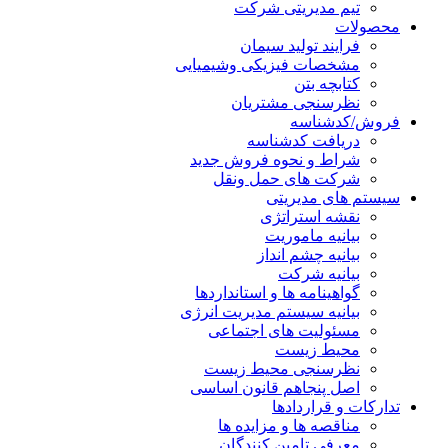
تیم مدیریتی شرکت
محصولات
فرایند تولید سیمان
مشخصات فیزیکی وشیمیایی
کتابچه بتن
نظرسنجی مشتریان
فروش/کدشناسه
دریافت کدشناسه
شراط و نحوه فروش جدید
شرکت های حمل ونقل
سیستم های مدیریتی
نقشه استراتژی
بیانیه ماموریت
بیانیه چشم انداز
بیانیه شرکت
گواهینامه ها و استانداردها
بیانیه سیستم مدیریت انرژی
مسئولیت های اجتماعی
محیط زیست
نظرسنجی محیط زیست
اصل پنجاهم قانون اساسی
تدارکات و قراردادها
مناقصه ها و مزایده ها
معرفی تامین کنندگان