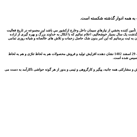
.
 از نیم قرن تجربه توليدي در حال حاضر تأمين كننده بخشي از نيازهاي سيمان داخل وخارج ازكشور مي باشد این مجموعه در تاریخ فعالیت
ع کرد و حال با گذشت یک سال بسیار خوشحالیم، اعلام نمائیم که با اتکال به خداوند بزرگ و بهره گیری از اراده
ان به ثبت برسانیم که این امر بدون شک حاصل زحمات و تلاش های خالصانه و شبانه روزی تمامی
دلفکار افزود: پیشرفت و تعالی در این شرکت باید به گونه ای باشد که استمرار داشته و نهادینه شود و این مهم به همت همه کارکنان درسال گذشته محقق شده است به نحوی که عملکرد 12 ماهه منتهی به 29 اسفند 1402 نشان دهنده افزایش تولید و فروش محصولات هم به لحاظ تناژی و هم به لحاظ
 تاسیس شده است.
 و مشارکتی همه جانبه، پیگیر و کارگروهی و تیمی و بدور از هر گونه حواشی ناکارآمد به دست می