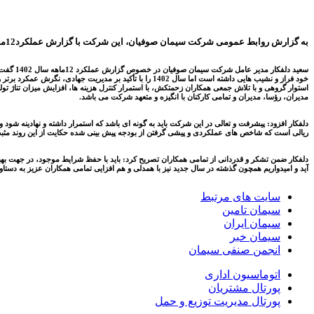
به گزارش روابط عمومی شرکت سیمان صوفیان، این شرکت با گزارش عملکرد12ماهه منتهی به 29 اسفند 1402 نشان داد که رکورد تولید و فروش محصولات ۱۴۰۲ نسبت به همه ادوار گذشته شکسته است
سعید دل
خود فراز و نشیب هایی داشته است اما سال 1402 را با تأکی
استوار گروهی و با تلاش جمعی همکاران زحمتکش، با استمرار کنترل هزینه ها، افزایش میزان تناژ ت
مدیران، رؤسا، مدیران و تمامی کارکنان با انگیزه و متعهد شرکت می باشد.
ریالی است که شاخص های عملکردی و پیشی گرفتن از بودجه پیش بینی شده حکایت از این روند مثبت
دلفکار ضمن تشکر و قدردانی از تمامی همکاران تصریح کرد: باید با حفظ شرایط موجود، در جهت بهبود
آید و امیدواریم همچون گذشته در سال جدید نیز با همدلی و هم افزایی تمامی همکاران عزیز به دستا
سایت های مرتبط
سیمان تامین
سیمان ایران
سیمان خبر
انجمن صنفی سیمان
اتوماسیون اداری
پورتال مشتریان
پورتال مدیریت توزیع و حمل