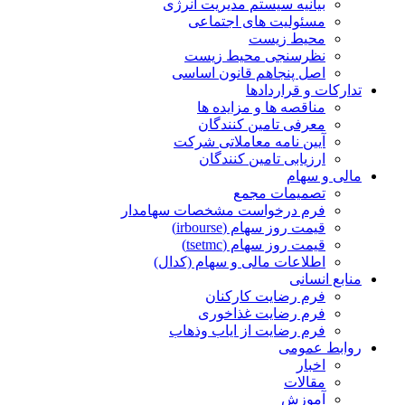
بیانیه سیستم مدیریت انرژی
مسئولیت های اجتماعی
محیط زیست
نظرسنجی محیط زیست
اصل پنجاهم قانون اساسی
تدارکات و قراردادها
مناقصه ها و مزایده ها
معرفی تامین کنندگان
آیین نامه معاملاتی شرکت
ارزیابی تامین کنندگان
مالی و سهام
تصمیمات مجمع
فرم درخواست مشخصات سهامدار
قیمت روز سهام (irbourse)
قیمت روز سهام (tsetmc)
اطلاعات مالی و سهام (کدال)
منابع انسانی
فرم رضایت کارکنان
فرم رضایت غذاخوری
فرم رضایت از ایاب وذهاب
روابط عمومی
اخبار
مقالات
آموزش