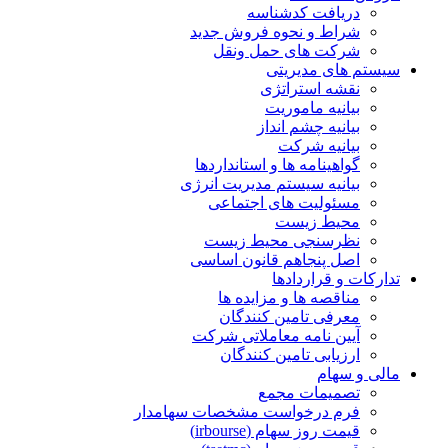
دریافت کدشناسه
شراط و نحوه فروش جدید
شرکت های حمل ونقل
سیستم های مدیریتی
نقشه استراتژی
بیانیه ماموریت
بیانیه چشم انداز
بیانیه شرکت
گواهینامه ها و استانداردها
بیانیه سیستم مدیریت انرژی
مسئولیت های اجتماعی
محیط زیست
نظرسنجی محیط زیست
اصل پنجاهم قانون اساسی
تدارکات و قراردادها
مناقصه ها و مزایده ها
معرفی تامین کنندگان
آیین نامه معاملاتی شرکت
ارزیابی تامین کنندگان
مالی و سهام
تصمیمات مجمع
فرم درخواست مشخصات سهامدار
قیمت روز سهام (irbourse)