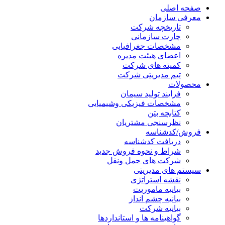
صفحه اصلی
معرفی سازمان
تاریخچه شرکت
چارت سازمانی
مشخصات جغرافیایی
اعضای هیئت مدیره
کمیته های شرکت
تیم مدیریتی شرکت
محصولات
فرایند تولید سیمان
مشخصات فیزیکی وشیمیایی
کتابچه بتن
نظرسنجی مشتریان
فروش/کدشناسه
دریافت کدشناسه
شراط و نحوه فروش جدید
شرکت های حمل ونقل
سیستم های مدیریتی
نقشه استراتژی
بیانیه ماموریت
بیانیه چشم انداز
بیانیه شرکت
گواهینامه ها و استانداردها