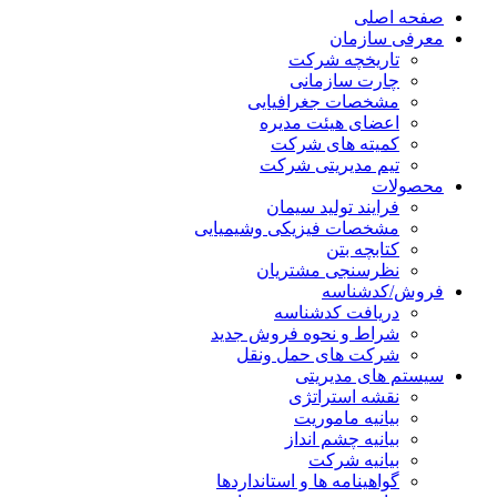
صفحه اصلی
معرفی سازمان
تاریخچه شرکت
چارت سازمانی
مشخصات جغرافیایی
اعضای هیئت مدیره
کمیته های شرکت
تیم مدیریتی شرکت
محصولات
فرایند تولید سیمان
مشخصات فیزیکی وشیمیایی
کتابچه بتن
نظرسنجی مشتریان
فروش/کدشناسه
دریافت کدشناسه
شراط و نحوه فروش جدید
شرکت های حمل ونقل
سیستم های مدیریتی
نقشه استراتژی
بیانیه ماموریت
بیانیه چشم انداز
بیانیه شرکت
گواهینامه ها و استانداردها