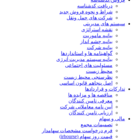
دریافت کدشناسه
شراط و نحوه فروش جدید
شرکت های حمل ونقل
سیستم های مدیریتی
نقشه استراتژی
بیانیه ماموریت
بیانیه چشم انداز
بیانیه شرکت
گواهینامه ها و استانداردها
بیانیه سیستم مدیریت انرژی
مسئولیت های اجتماعی
محیط زیست
نظرسنجی محیط زیست
اصل پنجاهم قانون اساسی
تدارکات و قراردادها
مناقصه ها و مزایده ها
معرفی تامین کنندگان
آیین نامه معاملاتی شرکت
ارزیابی تامین کنندگان
مالی و سهام
تصمیمات مجمع
فرم درخواست مشخصات سهامدار
قیمت روز سهام (irbourse)