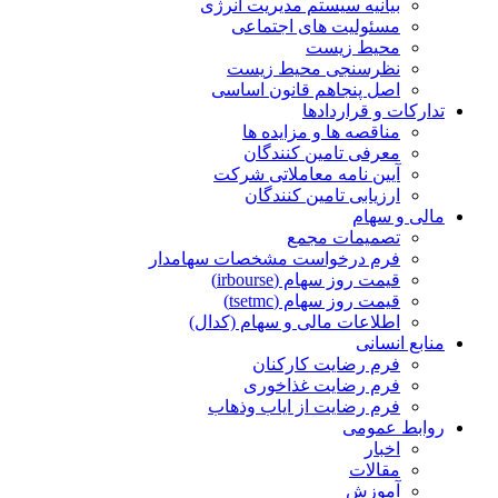
بیانیه سیستم مدیریت انرژی
مسئولیت های اجتماعی
محیط زیست
نظرسنجی محیط زیست
اصل پنجاهم قانون اساسی
تدارکات و قراردادها
مناقصه ها و مزایده ها
معرفی تامین کنندگان
آیین نامه معاملاتی شرکت
ارزیابی تامین کنندگان
مالی و سهام
تصمیمات مجمع
فرم درخواست مشخصات سهامدار
قیمت روز سهام (irbourse)
قیمت روز سهام (tsetmc)
اطلاعات مالی و سهام (کدال)
منابع انسانی
فرم رضایت کارکنان
فرم رضایت غذاخوری
فرم رضایت از ایاب وذهاب
روابط عمومی
اخبار
مقالات
آموزش