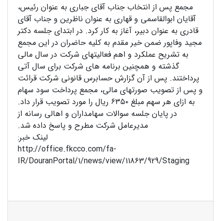
مجمع پس از انتخاب جناب آقای جباری به عنوان رئیس،
آقایان ابوالقاسمی و قهاری به عنوان ناظرین و جناب آقای
قادری به عنوان دبیر، آغاز به کار کرد. در ابتدای جلسه دکتر
مجید وفاپور ضمن خیر مقدم به کلیه حاضران در این مجمع
به تشریح عملکرد و اهم فعالیتهای شرکت در سال مالی
گذشته و همچنین برنامه های شرکت برای سال آتی
پرداختند. پس از آن گزارش حسابرس قانونی شرکت قرائت
و پس از تصویب صورتهای مالی، مجمع پرداخت سود سهام
به ازای هر سهم مبلغ ۶۳۵۰ ریال را مورد تصویب قرار داد.
در پایان جلسه سوالات سهامداران و اهالی رسانه از
مدیرعامل شرکت مطرح و پاسخ داده شد.
لینک خبر:
http://office.fkcco.com/fa-
IR/DouranPortal/1/news/view/11863/929/Staging
http://office.fkcco.com/fa-
IR/DouranPortal/1/news/view/11863/929/Staging