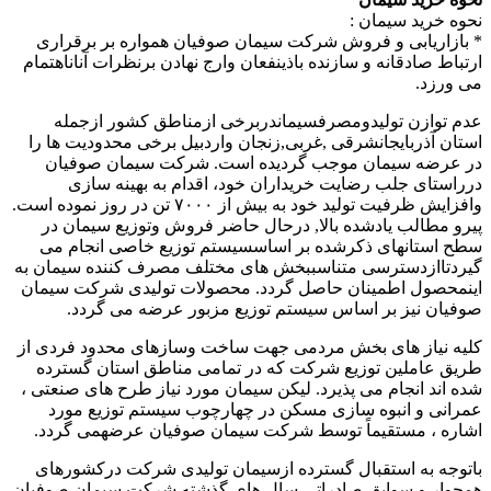
نحوه خرید سیمان :
* بازاریابی و فروش شرکت سیمان صوفیان همواره بر برقراری
ارتباط صادقانه و سازنده باذینفعان وارج نهادن برنظرات آناناهتمام
می ورزد.
عدم توازن تولیدومصرفسیماندربرخی ازمناطق کشور ازجمله
استان آذربایجانشرقی ,غربی,زنجان واردبیل برخی محدودیت ها را
در عرضه سیمان موجب گردیده است. شرکت سیمان صوفیان
درراستای جلب رضایت خریداران خود، اقدام به بهینه سازی
وافزایش ظرفیت تولید خود به بیش از ۷۰۰۰ تن در روز نموده است.
پیرو مطالب یادشده بالا, درحال حاضر فروش وتوزیع سیمان در
سطح استانهای ذکرشده بر اساسسیستم توزیع خاصی انجام می
گیردتاازدسترسی متناسببخش های مختلف مصرف کننده سیمان به
اینمحصول اطمینان حاصل گردد. محصولات تولیدی شرکت سیمان
صوفیان نیز بر اساس سیستم توزیع مزبور عرضه می گردد.
کلیه نیاز های بخش مردمی جهت ساخت وسازهای محدود فردی از
طریق عاملین توزیع شرکت که در تمامی مناطق استان گسترده
شده اند انجام می پذیرد. لیکن سیمان مورد نیاز طرح های صنعتی ،
عمرانی و انبوه سازی مسکن در چهارچوب سیستم توزیع مورد
اشاره ، مستقیماً توسط شرکت سیمان صوفیان عرضهمی گردد.
باتوجه به استقبال گسترده ازسیمان تولیدی شرکت درکشورهای
همجوار و سوابق صادراتی سال های گذشته شرکت سیمان صوفیان