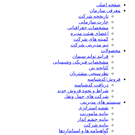
صفحه اصلی
معرفی سازمان
تاریخچه شرکت
چارت سازمانی
مشخصات جغرافیایی
اعضای هیئت مدیره
کمیته های شرکت
تیم مدیریتی شرکت
محصولات
فرایند تولید سیمان
مشخصات فیزیکی وشیمیایی
کتابچه بتن
نظرسنجی مشتریان
فروش/کدشناسه
دریافت کدشناسه
شراط و نحوه فروش جدید
شرکت های حمل ونقل
سیستم های مدیریتی
نقشه استراتژی
بیانیه ماموریت
بیانیه چشم انداز
بیانیه شرکت
گواهینامه ها و استانداردها