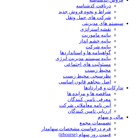
دریافت کدشناسه
شراط و نحوه فروش جدید
شرکت های حمل ونقل
سیستم های مدیریتی
نقشه استراتژی
بیانیه ماموریت
بیانیه چشم انداز
بیانیه شرکت
گواهینامه ها و استانداردها
بیانیه سیستم مدیریت انرژی
مسئولیت های اجتماعی
محیط زیست
نظرسنجی محیط زیست
اصل پنجاهم قانون اساسی
تدارکات و قراردادها
مناقصه ها و مزایده ها
معرفی تامین کنندگان
آیین نامه معاملاتی شرکت
ارزیابی تامین کنندگان
مالی و سهام
تصمیمات مجمع
فرم درخواست مشخصات سهامدار
قیمت روز سهام (irbourse)