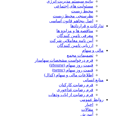
بیانیه سیستم مدیریت انرژی
مسئولیت های اجتماعی
محیط زیست
نظرسنجی محیط زیست
اصل پنجاهم قانون اساسی
تدارکات و قراردادها
مناقصه ها و مزایده ها
معرفی تامین کنندگان
آیین نامه معاملاتی شرکت
ارزیابی تامین کنندگان
مالی و سهام
تصمیمات مجمع
فرم درخواست مشخصات سهامدار
قیمت روز سهام (irbourse)
قیمت روز سهام (tsetmc)
اطلاعات مالی و سهام (کدال)
منابع انسانی
فرم رضایت کارکنان
فرم رضایت غذاخوری
فرم رضایت از ایاب وذهاب
روابط عمومی
اخبار
مقالات
آموزش