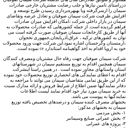
درراستای تامین نیازها و جلب رضایت مشتریان خارجی صادرات
سیمان را ازسرگرفته وبا بهبهره‌برداری رسیدن طرح توسعه و
افزایش ظرفیت شرکت سیمان صوفیان و تعادل عرضه وتقاضای
سیمان در بازار داخلی شرکت ،امکان افزایش میزان صادرات
فراهم گردیده است. از جمله کشورهایی که صادرات محصولات به
آنها از طریق کارخانجات سیمان صوفیان صورت گرفته است می
توان به کشورهای ترکیه ، عراق,آذربایجان,جمهوری نخجوان
،ارمنستان وگرجستان اشاره نمود.این شرکت جهت ورود محصولات
خود به اروپا اقدام به اخذ گواهینامه استاندارد ce نموده است.
شرکت سیمان صوفیان جهت رفاه حال مشتریان ومصرف کنندگان
سیمان همچنین اقدام به توزیع مستقیم سیمان در شهرستانهای
استان واستانهای مجاور نموده است . در همین راستا اینشرکت
اقدام به اعطای نمایندگی های انحصاری توزیع محصولات خود نموده
که از این طریق تمامی متقاضیان سیمان می توانند با مراجعه به
دفاتر نمایندگیها ضمن اطلاع از شرایط فروش و ارائه مدارک نسبت
به خرید سیمان مورد نیاز خود اقدام نمایند لیست اطلاعات
نمایندگیها به پیوست می باشد.
بخشهای مصرف کننده سیمان و درصدهای تخصیص یافته توزیع
سیمان به بخشهای مذکور:
۱- بخش مردمی
۲- بخش عمرانی صنایع وسیمانبر
۳- پروژه های عمرانی