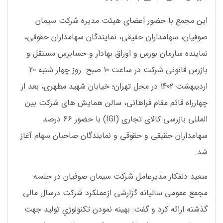
این مجمع با حضور اعضای هیئت مدیره شرکت سیمان
صوفیان، سهامداران حقیقی، نمایندگان سهامداران حقوقی،
نماینده سازمان بورس و اوراق بهادار و حسابرس مستقل و
بازرس قانونی شرکت در ساعت 10 صبح روز چهار شنبه 20
اردیبهشت 1402 در محل تهران؛ خيابان شهيد مطهرى، بعد از
چهارراه قائم مقام فراهانى، سالن همايش هاى شركت بين
المللى بازرسى كالاى تجارى (IGI) با حضور 66 درصد
سهامداران حقیقی و حقوقی و نمايندگان صاحبان سهام آغاز
شد.
سعید دلفکار مدیرعامل شرکت سیمان صوفیان در جلسه
مجمع عمومی سالیانه گزارشی ازعملکرد شرکت درسال مالی
گذشته ارائه کرد و گفت: بهينه نمودن تكنولوژي توليد جهت